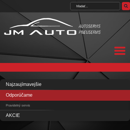
Najzaujímavejšie
Odporúčame
Pravidelný servis
AKCIE